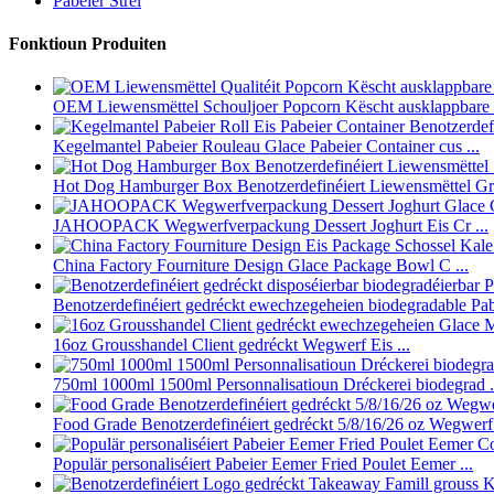
Pabeier Stréi
Fonktioun Produiten
OEM Liewensmëttel Schouljoer Popcorn Këscht ausklappbare Pa
Kegelmantel Pabeier Rouleau Glace Pabeier Container cus ...
Hot Dog Hamburger Box Benotzerdefinéiert Liewensmëttel Gra
JAHOOPACK Wegwerfverpackung Dessert Joghurt Eis Cr ...
China Factory Fourniture Design Glace Package Bowl C ...
Benotzerdefinéiert gedréckt ewechzegeheien biodegradable Pabe
16oz Grousshandel Client gedréckt Wegwerf Eis ...
750ml 1000ml 1500ml Personnalisatioun Dréckerei biodegrad .
Food Grade Benotzerdefinéiert gedréckt 5/8/16/26 oz Wegwerf I
Populär personaliséiert Pabeier Eemer Fried Poulet Eemer ...