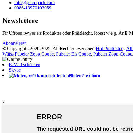
info@jahoopack.com
0086-18979103059
Newslettere
Fir Ufroen iwwer eis Produkter oder Präislëscht, loosst w.e.g. Är E-M
Abonnéieren
© Copyright - 2020-2025: All Rechter reservéiert.
Hot Produkter
-
All
Wäiss Pabeier Zopp Coupe
,
Pabeier Eis Coupe
,
Pabeier Zopp Coupe
E-Mail schécken
Skype
william
x