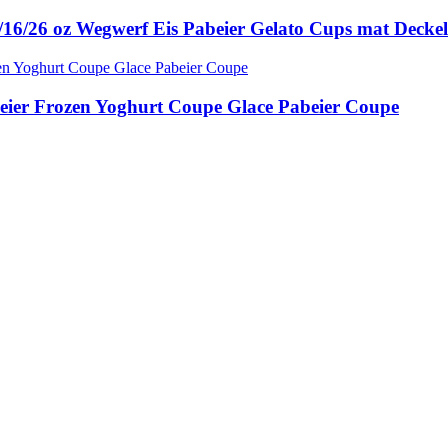
/16/26 oz Wegwerf Eis Pabeier Gelato Cups mat Deckel 
beier Frozen Yoghurt Coupe Glace Pabeier Coupe