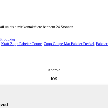
ail un eis a mir kontaktéiere bannent 24 Stonnen.
 Produkter
,
Kraft Zopp Pabeier Coupe
,
Zopp Coupe Mat Pabeier Deckel
,
Pabeie
Android
IOS