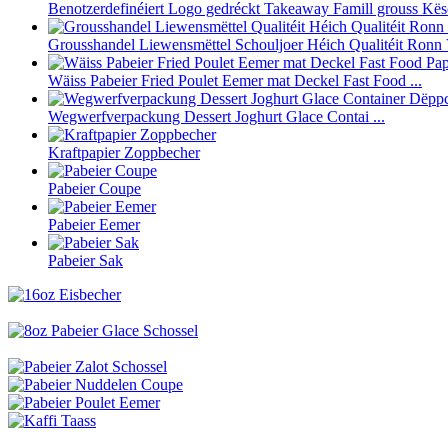
Benotzerdefinéiert Logo gedréckt Takeaway Famill grouss Kësch
Grousshandel Liewensmëttel Schouljoer Héich Qualitéit Ronn V
Wäiss Pabeier Fried Poulet Eemer mat Deckel Fast Food ...
Wegwerfverpackung Dessert Joghurt Glace Contai ...
Kraftpapier Zoppbecher
Pabeier Coupe
Pabeier Eemer
Pabeier Sak