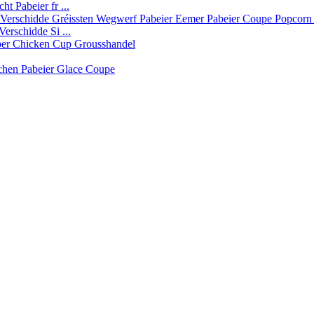
t Pabeier fr ...
erschidde Si ...