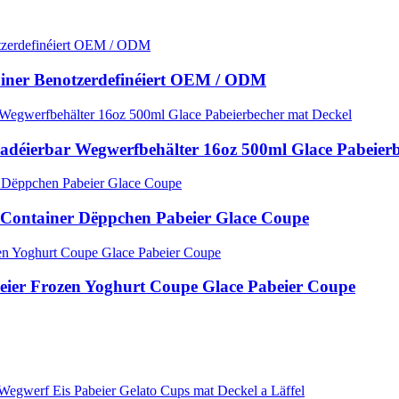
tainer Benotzerdefinéiert OEM / ODM
radéierbar Wegwerfbehälter 16oz 500ml Glace Pabeier
 Container Dëppchen Pabeier Glace Coupe
beier Frozen Yoghurt Coupe Glace Pabeier Coupe