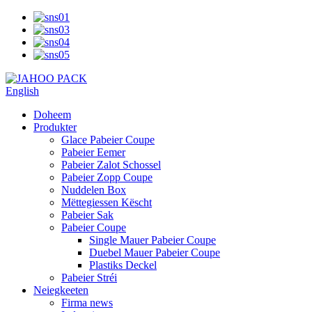
English
Doheem
Produkter
Glace Pabeier Coupe
Pabeier Eemer
Pabeier Zalot Schossel
Pabeier Zopp Coupe
Nuddelen Box
Mëttegiessen Këscht
Pabeier Sak
Pabeier Coupe
Single Mauer Pabeier Coupe
Duebel Mauer Pabeier Coupe
Plastiks Deckel
Pabeier Stréi
Neiegkeeten
Firma news