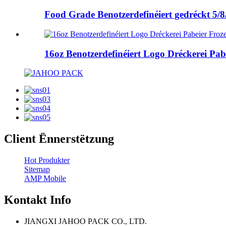
Food Grade Benotzerdefinéiert gedréckt 5/8
16oz Benotzerdefinéiert Logo Dréckerei Pa
Client Ënnerstëtzung
Hot Produkter
Sitemap
AMP Mobile
Kontakt Info
JIANGXI JAHOO PACK CO., LTD.