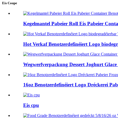
Eis Coupe
Kegelmantel Pabeier Roll Eis Pabeier Con
Hot Verkaf Benotzerdefinéiert Logo biodeg
Wegwerfverpackung Dessert Joghurt Glace
16oz Benotzerdefinéiert Logo Dréckerei Pa
Eis cpu