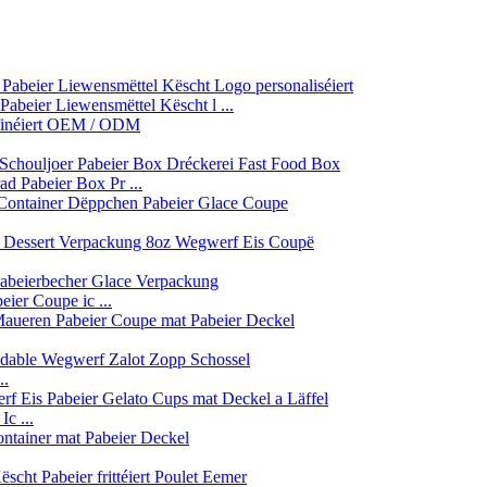
beier Liewensmëttel Këscht l ...
d Pabeier Box Pr ...
ier Coupe ic ...
..
c ...