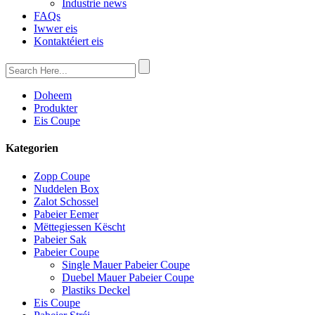
Industrie news
FAQs
Iwwer eis
Kontaktéiert eis
Doheem
Produkter
Eis Coupe
Kategorien
Zopp Coupe
Nuddelen Box
Zalot Schossel
Pabeier Eemer
Mëttegiessen Këscht
Pabeier Sak
Pabeier Coupe
Single Mauer Pabeier Coupe
Duebel Mauer Pabeier Coupe
Plastiks Deckel
Eis Coupe